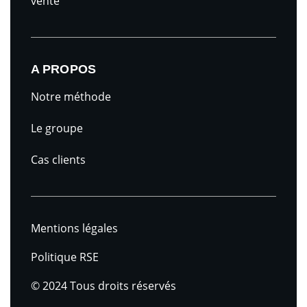
vente
k
t
e
u
d
b
i
e
A PROPOS
n
Notre méthode
Le groupe
Cas clients
Mentions légales
Politique RSE
© 2024 Tous droits réservés