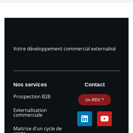
Votre développement commercial externalisé
Nos services
Contact
Prospection B2B
Un RDV ?
Externalisation
L
Y
commerciale
i
o
n
u
Maitrise d'un cycle de