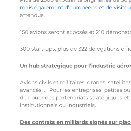
Plus de 2500 exposants originaires de 50 
mais également d’européens et de visite
attendus.
150 avions seront exposés et 210 démonst
300 start-ups, plus de 322 délégations offic
Un hub stratégique pour l’industrie aér
Avions civils et militaires, drones, satell
avancés, … Pour les entreprises, petites ou 
de nouer des partenariats stratégiques e
institutionnels ou industriels.
Des contrats en milliards signés sur plac