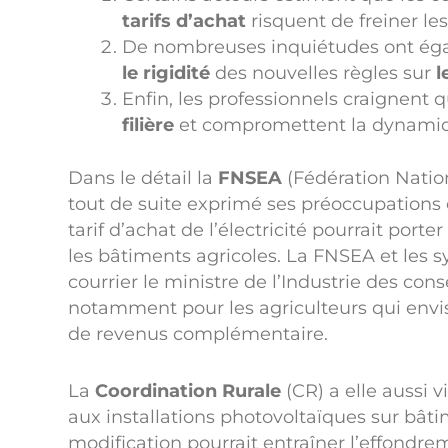
tarifs d’achat
risquent de freiner le
De nombreuses inquiétudes ont éga
le rigidité
des nouvelles règles sur
l
Enfin, les professionnels craignent 
filière
et compromettent la dynamiqu
Dans le détail la
FNSEA
(Fédération Nation
tout de suite exprimé ses préoccupations 
tarif d’achat de l’électricité pourrait port
les bâtiments agricoles. La FNSEA et les syn
courrier le ministre de l’Industrie des co
notamment pour les agriculteurs qui env
de revenus complémentaire.
La
Coordination Rurale
(CR) a elle aussi 
aux installations photovoltaïques sur bâti
modification pourrait entraîner l’effondr